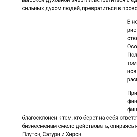
сильных духом людей, превратиться в пров
В н
рис
отв
Осо
Пол
том
нов
рас
При
фин
фин
благосклонен к тем, кто берет на себя ответ
бизнесменам смело действовать, опираясь н
Плутон, Сатурн и Хирон.