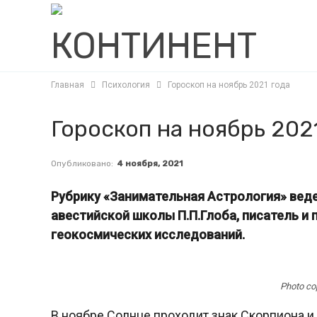
Главная
Психология
Гороскоп на ноябрь 2021 года
Гороскоп на ноябрь 202
Опубликовано:
4 ноября, 2021
Рубрику «Занимательная Астрология» вед
авестийской школы П.П.Глоба, писатель и
геокосмических исследований.
Photo co
В ноябре Солнце проходит знак Скорпиона и