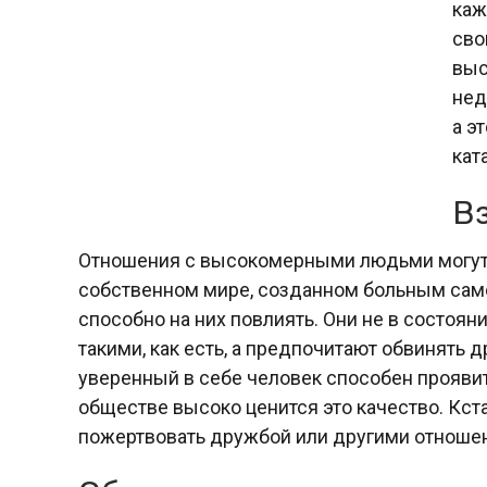
каж
сво
выс
нед
а э
кат
В
Отношения с высокомерными людьми могут 
собственном мире, созданном больным само
способно на них повлиять. Они не в состоян
такими, как есть, а предпочитают обвинять
уверенный в себе человек способен прояви
обществе высоко ценится это качество. Кс
пожертвовать дружбой или другими отношен