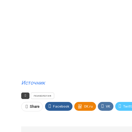
Источник
психология
Facebook
OK.ru
VK
Twitt
Share