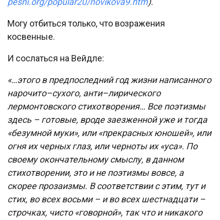
pesni.org/popular20/novikova9.htm
).
Могу отбиться только, что возражения
косвенные.
И сослаться на Вейдле:
«…этого в предпоследний год жизни написанного
нарочито–сухого, анти–лирического
лермонтовского стихотворения… Все поэтизмы
здесь – готовые, вроде заезженной уже и тогда
«безумной муки», или «прекрасных юношей», или
огня их черных глаз, или черноты их «уса». По
своему окончательному смыслу, в данном
стихотворении, это и не поэтизмы вовсе, а
скорее прозаизмы. В соответствии с этим, тут и
стих, во всех восьми – и во всех шестнадцати –
строчках, чисто «говорной», так что и никакого