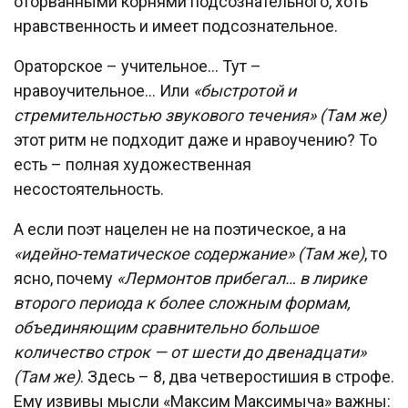
оторванными корнями подсознательного, хоть
нравственность и имеет подсознательное.
Ораторское – учительное… Тут –
нравоучительное… Или
«быстротой и
стремительностью звукового течения» (Там же)
этот ритм не подходит даже и нравоучению? То
есть – полная художественная
несостоятельность.
А если поэт нацелен не на поэтическое, а на
«идейно-тематическое содержание» (Там же)
, то
ясно, почему
«Лермонтов прибегал… в лирике
второго периода к более сложным формам,
объединяющим сравнительно большое
количество строк — от шести до двенадцати»
(Там же)
. Здесь – 8, два четверостишия в строфе.
Ему извивы мысли «Максим Максимыча» важны: