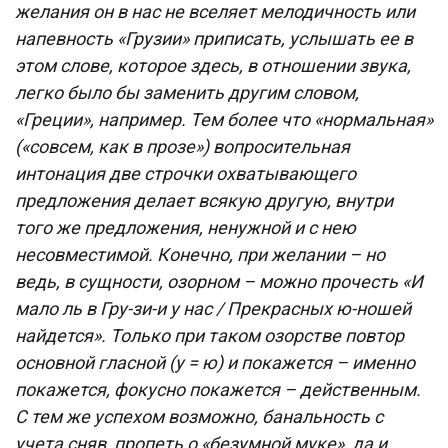
желания он в нас не вселяет мелодичность или
напевность «Грузии» приписать, услышать ее в
этом слове, которое здесь, в отношении звука,
легко было бы заменить другим словом,
«Греции», например. Тем более что «нормальная»
(«совсем, как в прозе») вопросительная
интонация две строчки охватывающего
предложения делает всякую другую, внутри
того же предложения, ненужной и с нею
несовместимой. Конечно, при желании – но
ведь, в сущности, озорном – можно прочесть «И
мало ль в Гру-зи-и у нас / Прекрасных ю-ношей
найдется». Только при таком озорстве повтор
основной гласной (у = ю) и покажется – именно
покажется, фокусно покажется – действенным.
С тем же успехом возможно, банальность с
учета сняв, пропеть о «безумной муке», да и