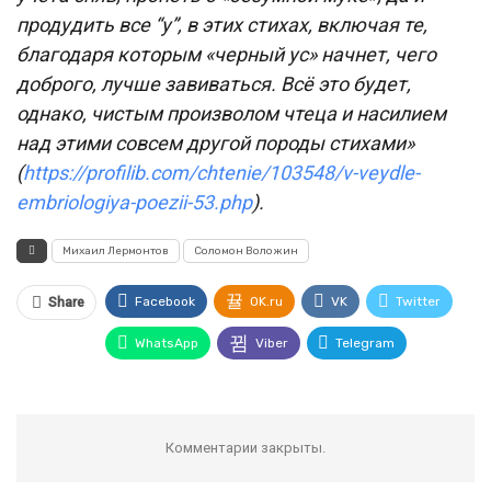
продудить все “у”, в этих стихах, включая те,
благодаря которым «черный ус» начнет, чего
доброго, лучше завиваться. Всё это будет,
однако, чистым произволом чтеца и насилием
над этими совсем другой породы стихами»
(
https://profilib.com/chtenie/103548/v-veydle-
embriologiya-poezii-53.php
).
Михаил Лермонтов
Соломон Воложин
Facebook
OK.ru
VK
Twitter
Share
WhatsApp
Viber
Telegram
Комментарии закрыты.