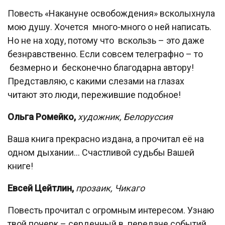
Повесть «Накануне освобождения» всколыхнула
мою душу. Хочется много-много о ней написать.
Но не на ходу, потому что вскользь – это даже
безнравственно. Если совсем телеграфно – то
безмерно и бесконечно благодарна автору!
Представляю, с какими слезами на глазах
читают это люди, пережившие подобное!
Ольга Ромейко,
художник,
Белоруссия
Ваша книга прекрасно издана, а прочитал её на
одном дыхании… Счастливой судьбы Вашей
книге!
Евсей Цейтлин,
прозаик,
Чикаго
Повесть прочитал с огромным интересом. Узнаю
твой почерк – сердечный в передаче событий…