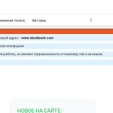
нижная полка
Авторы
овый адрес -
www
.
nkontinent
.
com
нной платформе.
й работы, но меняет направленность и тематику, так и на новом.
НОВОЕ НА САЙТЕ: