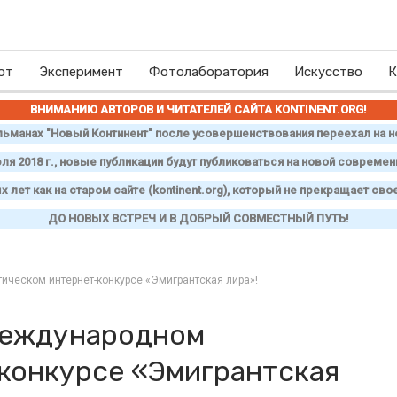
ют
Эксперимент
Фотолаборатория
Искусство
К
ВНИМАНИЮ АВТОРОВ И ЧИТАТЕЛЕЙ САЙТА
KONTINENT
.
ORG
!
ьманах "Новый Континент" после усовершенствования переехал на н
юля 2018 г., новые публикации будут публиковаться на новой совреме
лет как на старом сайте (
kontinent
.
org
), который не прекращает свое
ДО НОВЫХ ВСТРЕЧ И В ДОБРЫЙ СОВМЕСТНЫЙ ПУТЬ!
ческом интернет-конкурсе «Эмигрантская лира»!
Международном
конкурсе «Эмигрантская