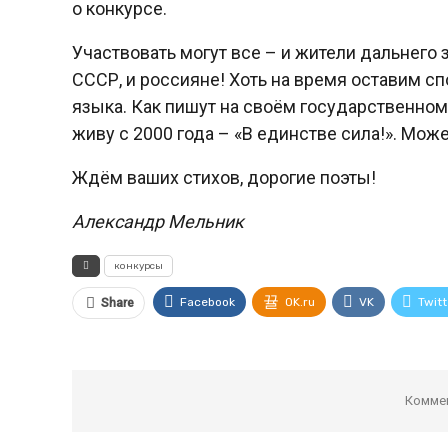
о конкурсе.
Участвовать могут все – и жители дальнего
СССР, и россияне! Хоть на время оставим с
языка. Как пишут на своём государственном
живу с 2000 года – «В единстве сила!». Может
Ждём ваших стихов, дорогие поэты!
Александр Мельник
конкурсы
Facebook
OK.ru
VK
Twitt
Share
Комме