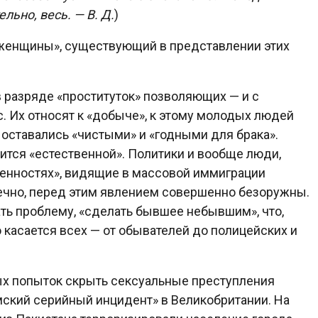
льно, весь. — В. Д.
)
 женщины», существующий в представлении этих
 разряде «проституток» позволяющих — и с
. Их относят к «добыче», к этому молодых людей
оставались «чистыми» и «годными для брака».
ится «естественной». Политики и вообще люди,
енностях», видящие в массовой иммиграции
нечно, перед этим явлением совершенно безоружны.
ть проблему, «сделать бывшее небывшим», что,
о касается всех — от обывателей до полицейских и
ых попыток скрыть сексуальные преступления
ский серийный инцидент» в Великобритании. На