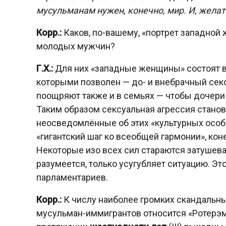
мусульманам нужен, конечно, мир. И, желате
Корр.:
Каков, по-вашему, «портрет западной
молодых мужчин?
Г.Х.:
Для них «западные женщины» состоят в
которыми позволен — до- и внебрачный секс
поощряют также и в семьях — чтобы дочери 
Таким образом сексуальная агрессия станов
неосведомлённые об этих «культурных особ
«гигантский шаг ко всеобщей гармонии», ко
Некоторые изо всех сил стараются затушева
разумеется, только усугубляет ситуацию. Эт
парламентариев.
Корр.:
К числу наиболее громких скандальн
мусульман-иммигрантов относится «Ротерэм