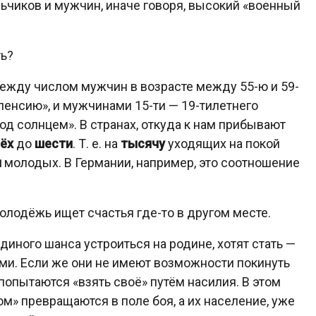
ьчиков и мужчин, иначе говоря, высокий «военный
ть?
ежду числом мужчин в возрасте между 55-ю и 59-
пенсию», и мужчинами 15-ти — 19-тилетнего
од солнцем». В странах, откуда к нам прибывают
ёх
до
шести
. Т. е. на
тысячу
уходящих на покой
ч
молодых. В Германии, например, это соотношение
олодёжь ищет счастья где-то в другом месте.
диного шанса устроиться на родине, хотят стать —
ми. Если же они не имеют возможности покинуть
 попытаются «взять своё» путём насилия. В этом
» превращаются в поле боя, а их население, уже