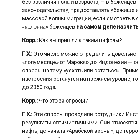
без различия пола и возраста, — в беженце
законодательству, предоставлять убежище 
массовой волны миграции, если смотреть в
«колонна» беженцев
на самом деле насчит
Корр.:
Как вы пришли к таким цифрам?
Г.Х.:
Это число можно определить довольно т
«полумесяце» от Марокко до Индонезии — ок
опросы на тему «уехать или остаться». Приме
настроения останутся на прежнем уровне, то
до 2050 года.
Корр.:
Что это за опросы?
Г.Х.:
Эти опросы проводили сотрудники Инстит
результаты оптимистичными. Они относятся 
нефть, до начала «Арабской весны», до терр