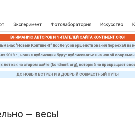
ют
Эксперимент
Фотолаборатория
Искусство
К
ВНИМАНИЮ АВТОРОВ И ЧИТАТЕЛЕЙ САЙТА
KONTINENT
.
ORG
!
ьманах "Новый Континент" после усовершенствования переехал на н
юля 2018 г., новые публикации будут публиковаться на новой совреме
лет как на старом сайте (
kontinent
.
org
), который не прекращает свое
ДО НОВЫХ ВСТРЕЧ И В ДОБРЫЙ СОВМЕСТНЫЙ ПУТЬ!
льно — весь!