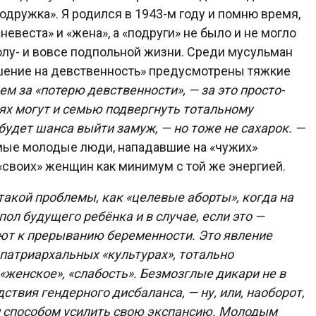
подружка». Я родился в 1943-м году и помню время,
невеста» и «жена», а «подруги» не было и не могло
полу- и вовсе подпольной жизни. Среди мусульман
ушение на девственность» предусмотрены тяжкие
чем за «потерю девственности», — за это просто-
аях могут и семью подвергнуть тотальному
е будет шанса выйти замуж, — но тоже не сахарок. —
самые молодые люди, нападавшие на «чужих»
«своих» женщин как минимум с той же энергией.
 такой проблемы, как «целевые аборты», когда на
ол будущего ребёнка и в случае, если это —
ают к прерыванию беременности. Это явление
 патриархальных «культурах», тотально
женское», «слабость». Безмозглые дикари не в
твия гендерного дисбаланса, — ну, или, наоборот,
 способом усилить свою экспансию. Молодым