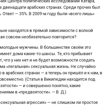
ния Центра политических исследований Катара,
 двенадцати арабских странах. Среди прочих был
. Ответ — 35%. В 2009-м году были «всего лишь»
льне находятся в прямой зависимости с волной
орая совсем необязательно повторится?
, молодые мужчины. В большинстве своём это
имеет дома какие-то шансы. Те, кто прибывает
, что у них нет и не будет возможности создать
има «легальная» сексуальная жизнь. Не случайно
 арабских странах — а теперь он пришёл и к нам, в
всеместно. (Статья в Википедии находится под
взятости» — и совершенно понятно, какие
ниями в «предвзятости». — В. Д.)
«сексуальная агрессия» — не слишком ли простое