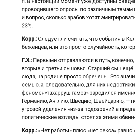
п. В настоящий момент уже доступны сведе
проводившего опросы по различным темам в
и вопрос, сколько арабов хотят эмигрировать
23%.
Корр.:
Следует ли считать, что события в Кё
беженцев, или это просто случайность, кот
Г.Х.:
Первыми отправляются в путь, конечно
вторые и третьи сыновья. Старший сын ещё 
сюда, на родине просто обречены. Это значит
семью, а, следовательно, для них недостиж
феномен«тахарруш гамеа» зародился именно в
Германию, Англию, Швецию, Швейцарию, — по
угрозой удаления «из-за подозрений в пред
политические взгляды стоят за этими обвине
Корр.:
«Нет работы» плюс «нет секса» равно 