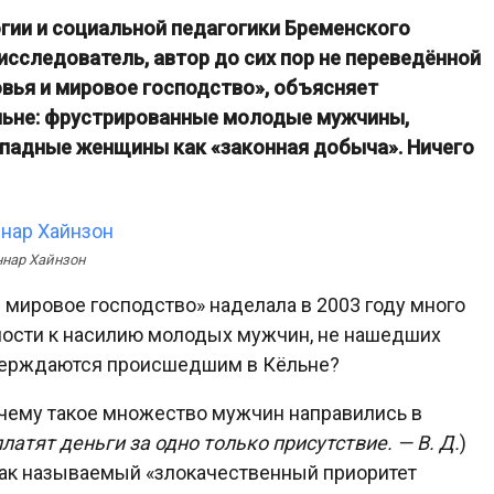
огии и социальной педагогики Бременского
 исследователь, автор до сих пор не переведённой
вья и мировое господство», объясняет
льне: фрустрированные молодые мужчины,
падные женщины как «законная добыча». Ничего
ннар Хайнзон
 мировое господство» наделала в 2003 году много
вности к насилию молодых мужчин, не нашедших
тверждаются происшедшим в Кёльне?
очему такое множество мужчин направились в
латят деньги за одно только присутствие. — В. Д.
)
 так называемый «злокачественный приоритет