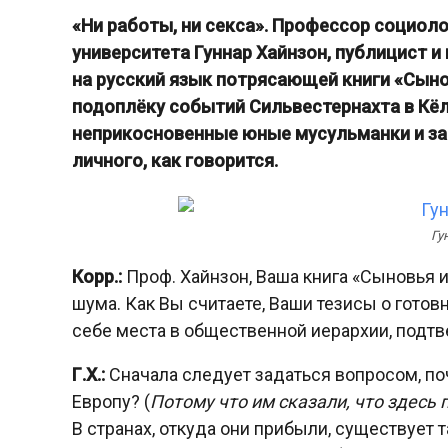
«Ни работы, ни секса». Профессор социол
университета Гуннар Хайнзон, публицист и
на русский язык потрясающей книги «Сыно
подоплёку событий Сильвестернахта в Кё
неприкосновенные юные мусульманки и за
личного, как говорится.
Гу
Корр.:
Проф. Хайнзон, Ваша книга «Сыновья и
шума. Как Вы считаете, Ваши тезисы о гото
себе места в общественной иерархии, под
Г.Х.:
Сначала следует задаться вопросом, п
Европу? (
Потому что им сказали, что здесь п
В странах, откуда они прибыли, существует