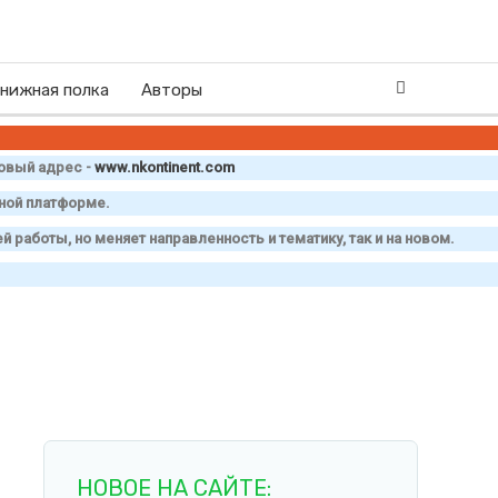
нижная полка
Авторы
овый адрес -
www
.
nkontinent
.
com
нной платформе.
й работы, но меняет направленность и тематику, так и на новом.
НОВОЕ НА САЙТЕ: