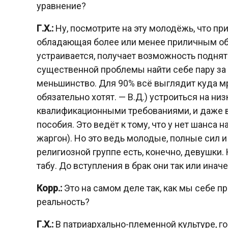
уравнение?
Г.Х.:
Ну, посмотрите на эту молодёжь, что при
обладающая более или менее приличным об
устраивается, получает возможность поднять
существенной проблемы найти себе пару за 
меньшинство. Для 90% всё выглядит куда мр
обязательно хотят. — В.Д.) устроиться на н
квалификационными требованиями, и даже 
пособия. Это ведёт к тому, что у нет шанса
жаргон). Но это ведь молодые, полные сил 
религиозной группе есть, конечно, девушки
табу. До вступления в брак они так или ина
Корр.:
Это на самом деле так, как мы себе 
реальность?
Г.Х.:
В патриархально-племенной культуре, г