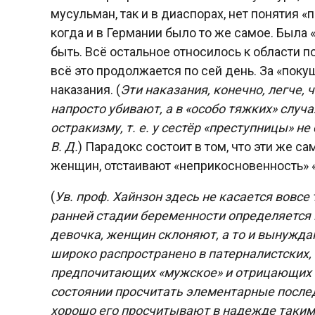
мусульман, так и в диаспорах, нет понятия «
когда и в Германии было то же самое. Была «
быть. Всё остальное относилось к области 
всё это продолжается по сей день. За «пок
наказания. (
Эти наказания, конечно, легче, 
напросто убивают, а в «особо тяжких» случ
остракизму, т. е. у сестёр «преступницы» н
В. Д.
) Парадокс состоит в том, что эти же 
женщин, отстаивают «неприкосновенность» 
(
Ув. проф. Хайнзон здесь не касается вовсе
ранней стадии беременности определяется п
девочка, женщин склоняют, а то и вынужд
широко распространено в патерналистских,
предпочитающих «мужское» и отрицающих «
состоянии просчитать элементарные последс
хорошо его просчитывают в надежде таким