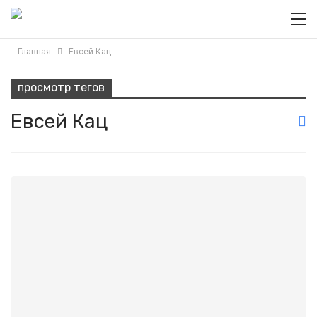
Главная
Евсей Кац
просмотр тегов
Евсей Кац